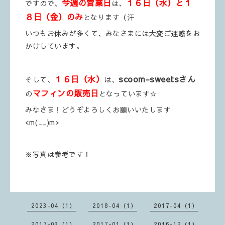
今週の営業日
１６日（水）と１
ですので、
は、
８日（金）のみ
となります（汗
いつもお休みが多くて、みなさまには大変ご迷惑をお
かけしています。
１６日（水）
scoom-sweetsさん
そして、
は、
マフィンの販売日
の
となっています☆
みなさま！どうぞよろしくお願いいたします
<m(__)m>
※写真は参考です！
2023-04（1）
2018-04（1）
2017-04（1）
2017-03（1）
2017-01（1）
2016-12（1）