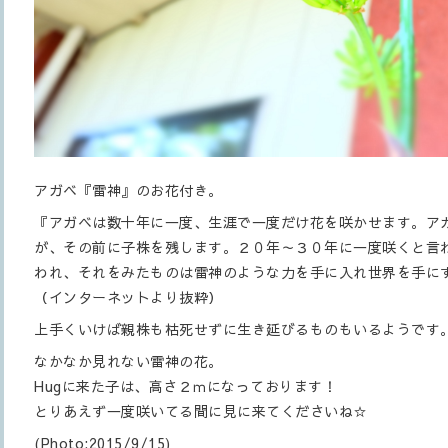
アガベ『雷神』のお花付き。
『アガベは数十年に一度、生涯で一度だけ花を咲かせます。ア
が、その前に子株を残します。２０年～３０年に一度咲くと言
われ、それをみたものは雷神のような力を手に入れ世界を手に
（インターネットより抜粋）
上手くいけば親株も枯死せずに生き延びるものもいるようです
なかなか見れない雷神の花。
Hugに来た子は、高さ２ｍになっております！
とりあえず一度咲いてる間に見に来てくださいね☆
(Photo:2015/9/15)