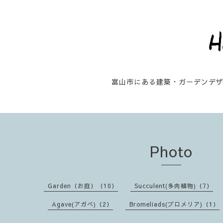
富山市にある建築・ガーデンデ
Photo
Garden（お庭）（10）
Succulent(多肉植物)（7）
Agave(アガベ)（2）
Bromeliads(ブロメリア)（1）