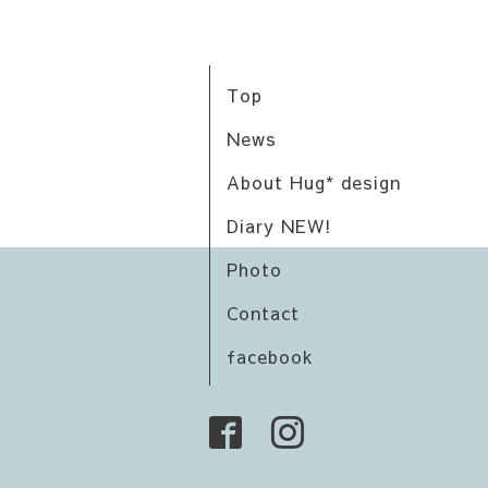
Top
News
About Hug* design
Diary NEW!
Photo
Contact
facebook